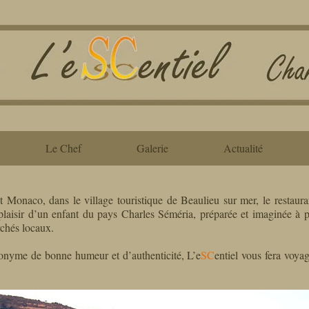
Le Chef
Galerie
Actualité
 Monaco, dans le village touristique de Beaulieu sur mer, le restaura
 plaisir d’un enfant du pays Charles Séméria, préparée et imaginée à pa
rchés locaux.
onyme de bonne humeur et d’authenticité, L’e
SC
entiel vous fera voya
.